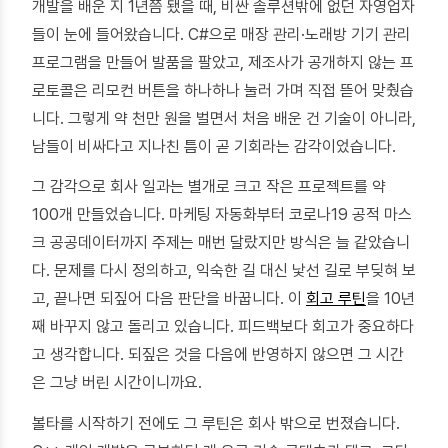
개발을 배운 지 1년쯤 됐을 때, 비싼 솔루션밖에 없던 자영업자
들이 눈에 들어왔습니다. C#으로 매장 관리·노래방 기기 관리
프로그램을 만들어 발품을 팔았고, 제조사가 공개하지 않는 프
로토콜은 리모컨 버튼을 하나하나 눌러 가며 직접 뜯어 맞췄습
니다. 그렇게 약 천만 원을 벌면서 처음 배운 건 기술이 아니라,
남들이 비싸다고 지나친 틈이 곧 기회라는 감각이었습니다.
그 감각으로 회사 일과는 별개로 크고 작은 프로젝트를 약
100개 만들었습니다. 마케팅 자동화부터 코로나19 공적 마스
크 공공데이터까지 주제는 매번 달랐지만 방식은 늘 같았습니
다. 문제를 다시 정의하고, 익숙한 길 대신 낯선 길로 부딪혀 보
고, 끝나면 되짚어 다음 판단을 바꿉니다. 이
회고 루틴
을 10년
째 바꾸지 않고 돌리고 있습니다. 피드백보다 회고가 중요하다
고 생각합니다. 되짚은 것을 다음에 반영하지 않으면 그 시간
은 그냥 버린 시간이니까요.
볼타를 시작하기 전에도 그 루틴은 회사 밖으로 번졌습니다.